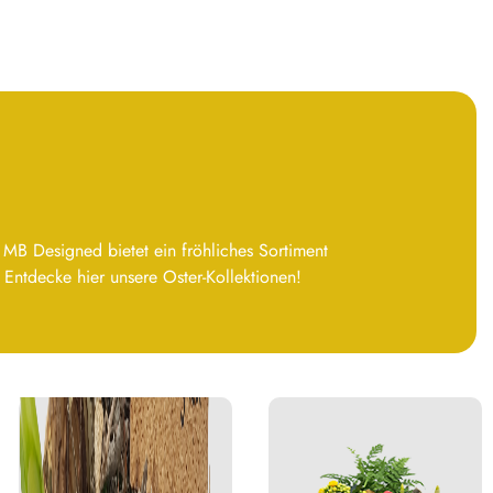
MB Designed bietet ein fröhliches Sortiment
Entdecke hier unsere Oster-Kollektionen!