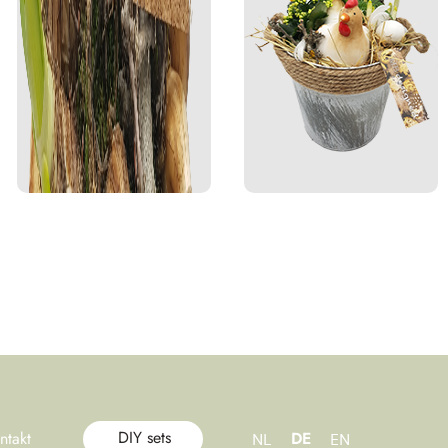
DIY sets
ntakt
DE
NL
EN