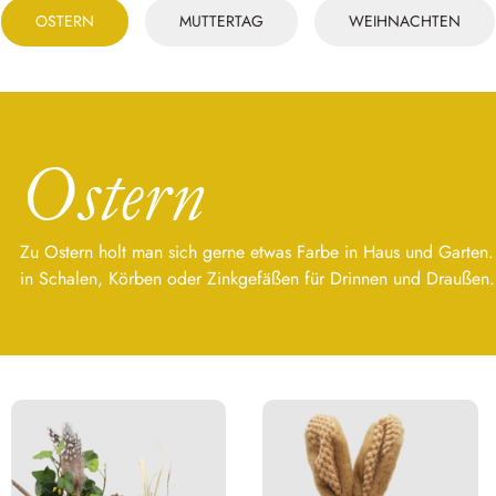
OSTERN
MUTTERTAG
WEIHNACHTEN
Ostern
Zu Ostern holt man sich gerne etwas Farbe in Haus und Garten. 
in Schalen, Körben oder Zinkgefäßen für Drinnen und Draußen. 